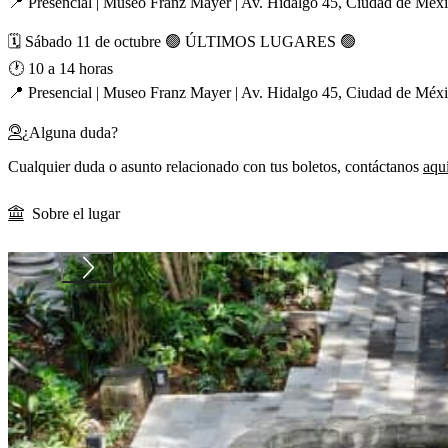
📍 Presencial | Museo Franz Mayer | Av. Hidalgo 45, Ciudad de Méx
🗓️ Sábado 11 de octubre 🟢 ÚLTIMOS LUGARES 🟢
🕐 10 a 14 horas
📍 Presencial | Museo Franz Mayer | Av. Hidalgo 45, Ciudad de Méx
¿Alguna duda?
Cualquier duda o asunto relacionado con tus boletos, contáctanos
aquí
Sobre el lugar