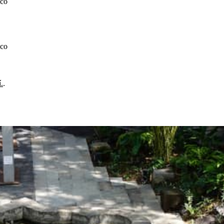
ico
ico
.
.