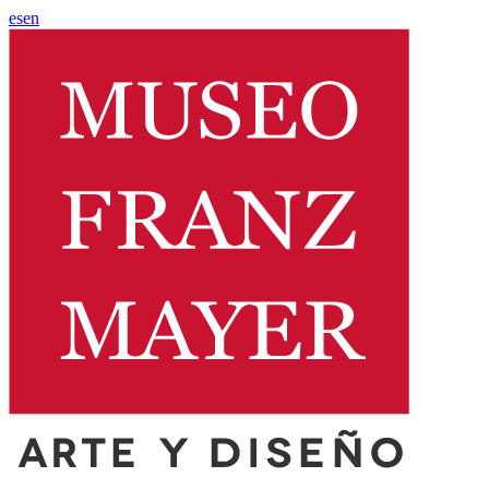
es
en