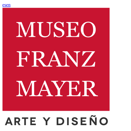
es
en