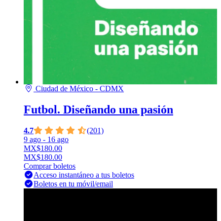
Ciudad de México - CDMX
Futbol. Diseñando una pasión
4.7
(201)
9 ago
- 16 ago
MX$180.00
MX$180.00
Comprar boletos
Acceso instantáneo a tus boletos
Boletos en tu móvil/email