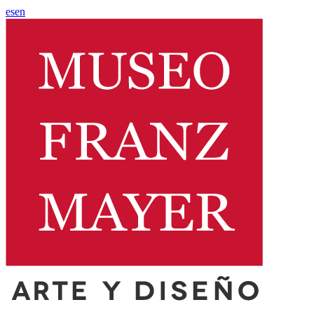
es
en